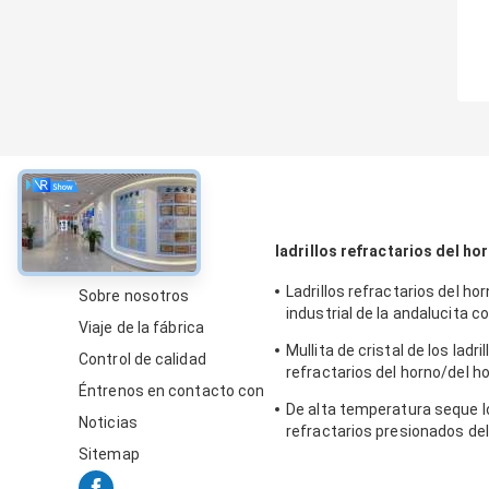
Sobre
ladrillos refractarios del ho
Ladrillos refractarios del ho
Sobre nosotros
industrial de la andalucita c
Viaje de la fábrica
guarnición/inspector
Mullita de cristal de los ladril
Control de calidad
refractarios del horno/del ho
Éntrenos en contacto con
bloques resistentes al fuego
De alta temperatura seque lo
silimanita
Noticias
refractarios presionados del
de la bauxita para el horno d
Sitemap