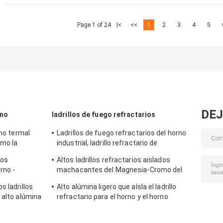
Page 1 of 24
|<
<<
1
2
3
4
5
DEJ
rno
ladrillos de fuego refractarios
rno termal
Ladrillos de fuego refractarios del horno
omo la
industrial, ladrillo refractario de
aislamiento amarillo
los
Altos ladrillos refractarios aislados
rno -
machacantes del Magnesia-Cromo del
 de la
ladrillo de fuego del horno rotatorio
s ladrillos
Alto alúmina ligero que aísla el ladrillo
 alto alúmina
refractario para el horno y el horno
e acero
industriales