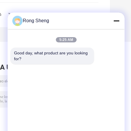
6
7
8
9
10
>>
>|
Rong Sheng
5:25 AM
Good day, what product are you looking 
for?
A UN MENSAJE