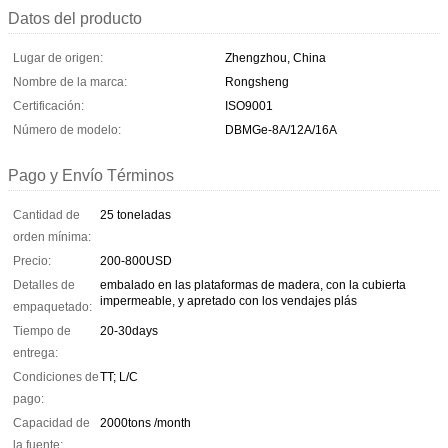
Datos del producto
Lugar de origen:
Zhengzhou, China
Nombre de la marca:
Rongsheng
Certificación:
ISO9001
Número de modelo:
DBMGe-8A/12A/16A
Pago y Envío Términos
Cantidad de
25 toneladas
orden mínima:
Precio:
200-800USD
Detalles de
embalado en las plataformas de madera, con la cubierta
impermeable, y apretado con los vendajes plás
empaquetado:
Tiempo de
20-30days
entrega:
Condiciones de
TT; L/C
pago:
Capacidad de
2000tons /month
la fuente: