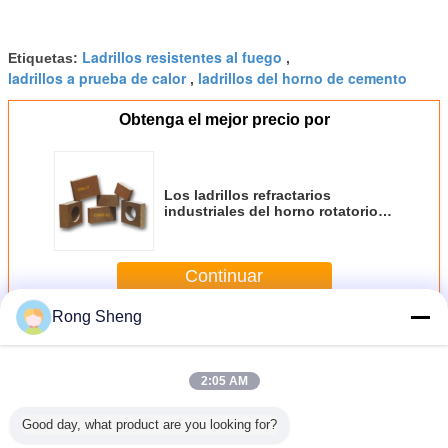
Ladrillos resistentes al fuego
Etiquetas:
,
ladrillos a prueba de calor
ladrillos del horno de cemento
,
Obtenga el mejor precio por
Los ladrillos refractarios
industriales del horno rotatorio
dirigen el ladrillo de cromo
consolidado de la magnesia
Continuar
Rong Sheng
Ladrillos refractarios del horno
Más
2:05 AM
Good day, what product are you looking for?
ncia al
Seque los
Ladrillos
Filtro de espuma
Horno de 