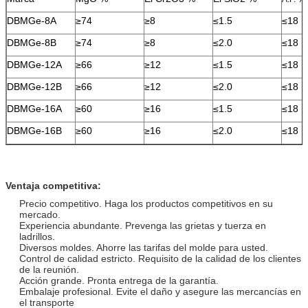
DBMGe-8A
≥74
≥8
≤1.5
≤18
DBMGe-8B
≥74
≥8
≤2.0
≤18
DBMGe-12A
≥66
≥12
≤1.5
≤18
DBMGe-12B
≥66
≥12
≤2.0
≤18
DBMGe-16A
≥60
≥16
≤1.5
≤18
DBMGe-16B
≥60
≥16
≤2.0
≤18
Ventaja competitiva:
Precio competitivo. Haga los productos competitivos en su
mercado.
Experiencia abundante. Prevenga las grietas y tuerza en
ladrillos.
Diversos moldes. Ahorre las tarifas del molde para usted.
Control de calidad estricto. Requisito de la calidad de los clientes
de la reunión.
Acción grande. Pronta entrega de la garantía.
Embalaje profesional. Evite el daño y asegure las mercancías en
el transporte