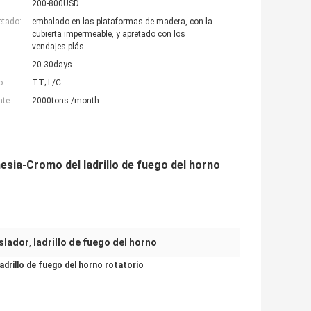
200-800USD
etado:
embalado en las plataformas de madera, con la
cubierta impermeable, y apretado con los
vendajes plás
20-30days
o:
TT; L/C
nte:
2000tons /month
esia-Cromo del ladrillo de fuego del horno
islador
ladrillo de fuego del horno
,
drillo de fuego del horno rotatorio