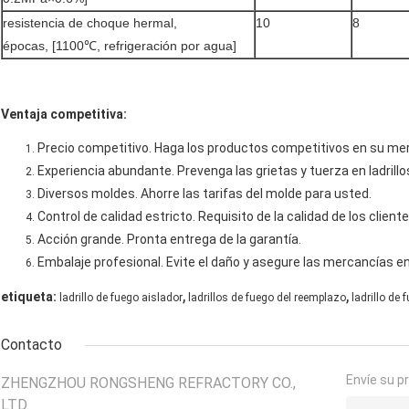
resistencia de choque hermal,
10
8
épocas, [1100℃, refrigeración por agua]
Ventaja competitiva:
Precio competitivo. Haga los productos competitivos en su me
Experiencia abundante. Prevenga las grietas y tuerza en ladrillo
Diversos moldes. Ahorre las tarifas del molde para usted.
Control de calidad estricto. Requisito de la calidad de los cliente
Acción grande. Pronta entrega de la garantía.
Embalaje profesional. Evite el daño y asegure las mercancías en
,
,
etiqueta:
ladrillo de fuego aislador
ladrillos de fuego del reemplazo
ladrillo de 
Contacto
Envíe su p
ZHENGZHOU RONGSHENG REFRACTORY CO.,
LTD.