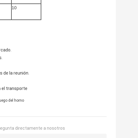
10
rcado.
s.
s de la reunión.
 el transporte
fuego del horno
regunta directamente a nosotros