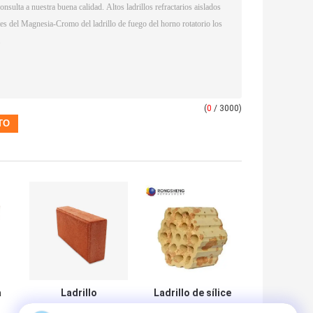
(
0
/ 3000)
a
Ladrillo
Ladrillo de sílice
refractario de la
refractario para