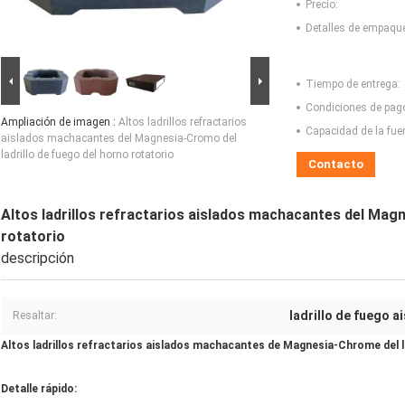
Precio:
Detalles de empaqu
Tiempo de entrega:
Condiciones de pag
Ampliación de imagen :
Altos ladrillos refractarios
Capacidad de la fue
aislados machacantes del Magnesia-Cromo del
ladrillo de fuego del horno rotatorio
Contacto
Altos ladrillos refractarios aislados machacantes del Magn
rotatorio
descripción
ladrillo de fuego a
Resaltar:
Altos ladrillos refractarios aislados machacantes de Magnesia-Chrome del la
Detalle rápido: