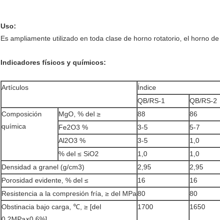
Uso:
Es ampliamente utilizado en toda clase de horno rotatorio, el horno de
Indicadores físicos y químicos:
Artículos
Índice
QB/RS-1
QB/RS-2
Composición
MgO, % del ≥
88
86
química
Fe2O3 %
3-5
5-7
Al2O3 %
3-5
1,0
% del ≤ SiO2
1,0
1,0
Densidad a granel (g/cm3)
2,95
2,95
Porosidad evidente, % del ≤
16
16
Resistencia a la compresión fría, ≥ del MPa
80
80
Obstinacia bajo carga, ℃, ≥ [del
1700
1650
0.2MPa×0.6%]