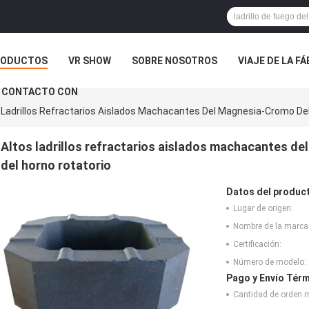
RODUCTOS
VR SHOW
SOBRE NOSOTROS
VIAJE DE LA F
 CONTACTO CON
 Ladrillos Refractarios Aislados Machacantes Del Magnesia-Cromo Del 
Altos ladrillos refractarios aislados machacantes de
del horno rotatorio
Datos del produc
Lugar de origen:
Nombre de la marca
Certificación:
Número de modelo:
Pago y Envío Térm
Cantidad de orden 