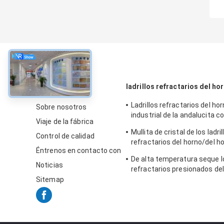
Sobre
ladrillos refractarios del ho
Ladrillos refractarios del ho
Sobre nosotros
industrial de la andalucita c
Viaje de la fábrica
guarnición/inspector
Mullita de cristal de los ladril
Control de calidad
refractarios del horno/del ho
Éntrenos en contacto con
bloques resistentes al fuego
De alta temperatura seque lo
silimanita
Noticias
refractarios presionados del
de la bauxita para el horno d
Sitemap