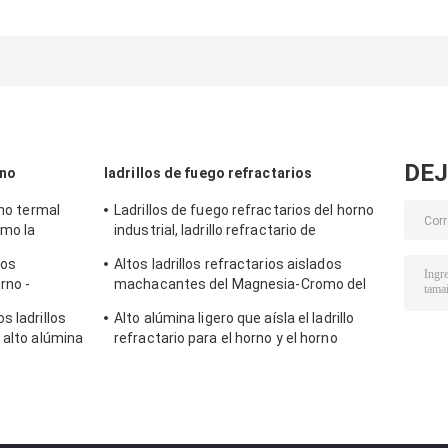
Sk40 Aluminio
inspector de los
modificada par
alto ladrillos
grados altos y
requisitos
refractarios
medios para la
particulares
horno y horno
estufa caliente de
curvada
Aluminio ladrillo
la ráfaga
refractaria del
de fuego
tamaño del
ladrillo de fueg
DEJ
rno
ladrillos de fuego refractarios
rno termal
Ladrillos de fuego refractarios del horno
omo la
industrial, ladrillo refractario de
aislamiento amarillo
los
Altos ladrillos refractarios aislados
rno -
machacantes del Magnesia-Cromo del
 de la
ladrillo de fuego del horno rotatorio
s ladrillos
Alto alúmina ligero que aísla el ladrillo
 alto alúmina
refractario para el horno y el horno
e acero
industriales