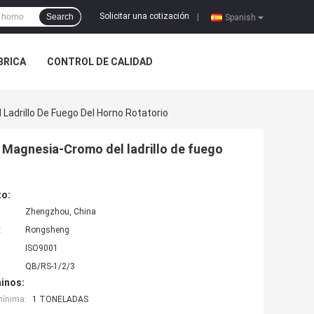
Solicitar una cotización
Search
|
Spanish
ÁBRICA
CONTROL DE CALIDAD
Ladrillo De Fuego Del Horno Rotatorio
l Magnesia-Cromo del ladrillo de fuego
to:
Zhengzhou, China
:
Rongsheng
ISO9001
QB/RS-1/2/3
inos:
mínima:
1 TONELADAS