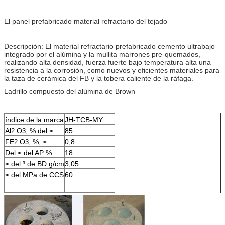
El panel prefabricado material refractario del tejado
Descripción: El material refractario prefabricado cemento ultrabajo
integrado por el alúmina y la mullita marrones pre-quemados,
realizando alta densidad, fuerza fuerte bajo temperatura alta una
resistencia a la corrosión, como nuevos y eficientes materiales para
la taza de cerámica del FB y la tobera caliente de la ráfaga.
Ladrillo compuesto del alúmina de Brown
índice de la marca
JH-TCB-MY
Al
O
, % del ≥
85
2
3
FE
O
, %, ≥
0,8
2
3
Del ≤ del AP %
18
≥ del ³ de BD g/cm
3,05
≥ del MPa de CCS
60