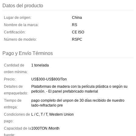
Datos del producto
Lugar de origen:
China
Nombre de la marca:
RS
Certificación:
CE ISO
Número de modelo:
RSPC
Pago y Envío Términos
Cantidad de
1 tonelada
orden mínima:
Precio:
US$300-US$800/Ton
Detalles de
Plataformas de madera con la película plástica o según su
petición. - El panel prefabricado material
empaquetado:
Tiempo de
pago completo del unpon de 30 días recibido de nuestro
lado-refractario pre
entrega:
Condiciones de
L / C, T / T, Western Union
pago:
Capacidad de la
1000TON /Month
fuente: