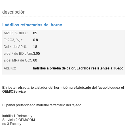
descripción
Ladrillos refractarios del horno
Al2O3, % del ≥:
85
Fe2O3, %, ≥:
0.8
Del ≤ del AP %:
18
≥ del ³ de BD g/cm:
3,05
≥ del MPa de CCS:
60
ladrillos a prueba de calor
Ladrillos resistentes al fuego
Alta luz:
,
El ribete refractario aislador del hormigón prefabricado del fuego bloquea el
OEM/OService
El panel prefabricado material refractario del tejado
ladrillo 1.Refractory.
Servicio 2.OEM/ODM.
ou 3.Factory