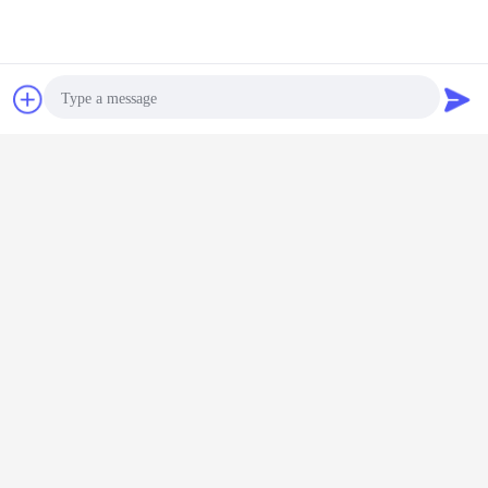
Chatea
Solicitar una
cotización
Photo
Video Call
Audio Call
Ladrillos resistentes al fuego
Etiquetas:
,
ladrillos a prueba de calor
ladrillos del horno de cemento
,
Obtenga el mejor precio por