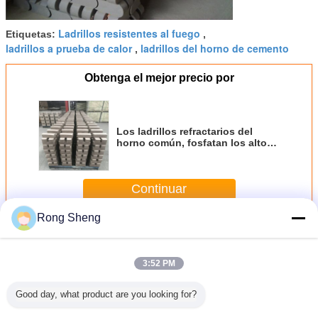
Ladrillos resistentes al fuego
Etiquetas:
,
ladrillos a prueba de calor
ladrillos del horno de cemento
,
Obtenga el mejor precio por
Los ladrillos refractarios del
horno común, fosfatan los altos
ladrillos de alúmina
consolidados a prueba de calor
Continuar
Rong Sheng
Ladrillos refractarios del horno
Más
3:52 PM
Good day, what product are you looking for?
ncia al
Seque los
Ladrillos
Filtro de espuma
Horno de 
amiento
ladrillos
refractarios del
cerámica de
ladrill