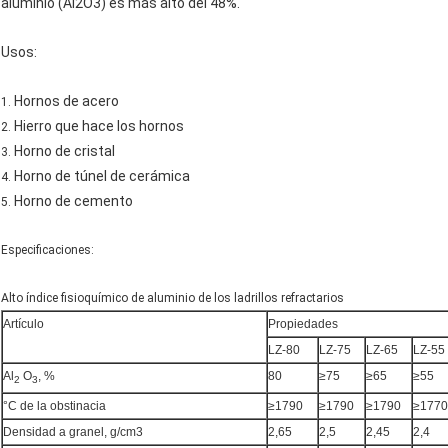
aluminio (Al2O3) es más alto del 48%.
Usos:
Hornos de acero
1.
Hierro que hace los hornos
2.
Horno de cristal
3.
Horno de túnel de cerámica
4.
Horno de cemento
5.
Especificaciones:
Alto índice fisioquímico de aluminio de los ladrillos refractarios
Artículo
Propiedades
LZ-80
LZ-75
LZ-65
LZ-55
Al
O
, %
80
≥75
≥65
≥55
2
3
°C de la obstinacia
≥1790
≥1790
≥1790
≥1770
Densidad a granel, g/cm3
2,65
2,5
2,45
2,4