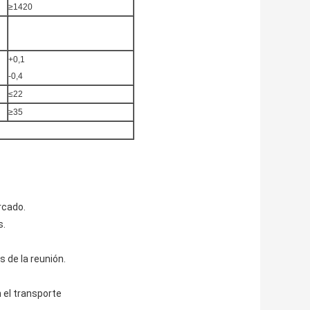
≥1420
+0,1
-0,4
≤22
≥35
rcado.
s.
s de la reunión.
 el transporte