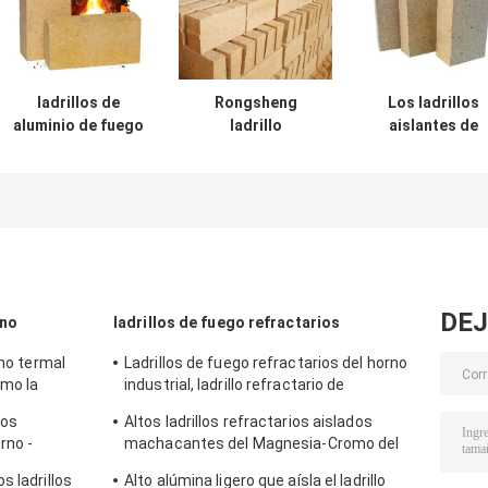
ladrillos de
Rongsheng
Los ladrillos
aluminio de fuego
ladrillo
aislantes de
SK34 SK36 SK38
refractario de
arcilla de alumi
SK40 ladrillos
aluminio
ladrillos de fue
refractarios de
especificación
para horno de
alta alumina para
personalizada
pizza
hornos rotativos
ladrillos de fuego
de alta alumina
DEJ
rno
ladrillos de fuego refractarios
rno termal
Ladrillos de fuego refractarios del horno
omo la
industrial, ladrillo refractario de
aislamiento amarillo
los
Altos ladrillos refractarios aislados
rno -
machacantes del Magnesia-Cromo del
 de la
ladrillo de fuego del horno rotatorio
s ladrillos
Alto alúmina ligero que aísla el ladrillo