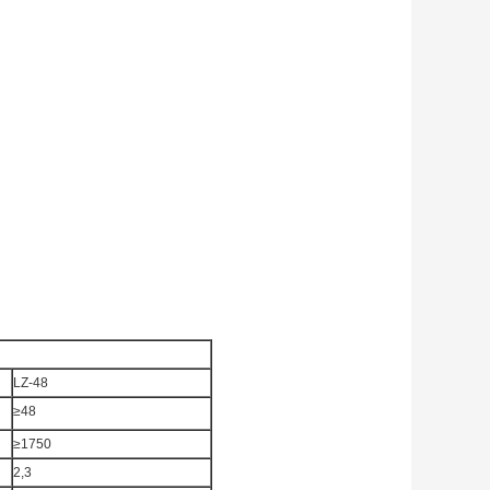
LZ-48
≥48
≥1750
2,3