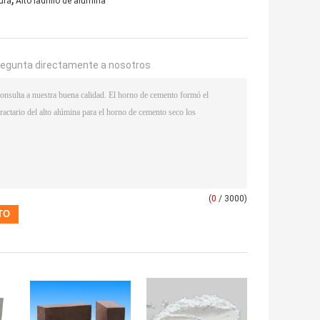
tura
Alto ladrillo de alúmina
regunta directamente a nosotros
(
0
/ 3000)