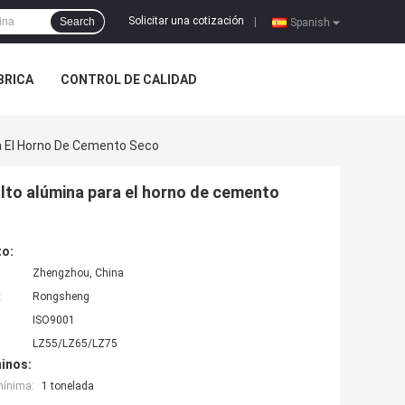
Solicitar una cotización
Search
|
Spanish
ÁBRICA
CONTROL DE CALIDAD
ra El Horno De Cemento Seco
 alto alúmina para el horno de cemento
to:
Zhengzhou, China
:
Rongsheng
ISO9001
LZ55/LZ65/LZ75
inos:
mínima:
1 tonelada