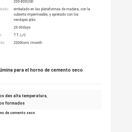
200-800USD
etado:
embalado en las plataformas de madera, con la
cubierta impermeable, y apretado con los
vendajes plás
20-30days
o:
TT; L/C
nte:
2000tons /month
 alúmina para el horno de cemento seco
ios des alta temperatura
,
rios formados
horno de cemento seco