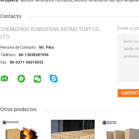
etiqueta:
ladrillos refractarios formados
ladrillos refractarios des alta tempera
Contacto
Envíe su p
ZHENGZHOU RONGSHENG REFRACTORY CO.,
LTD.
Persona de Contacto:
Mr. Pika
Teléfono:
86-13838387996
Fax:
86-0371-56010932
Otros productos