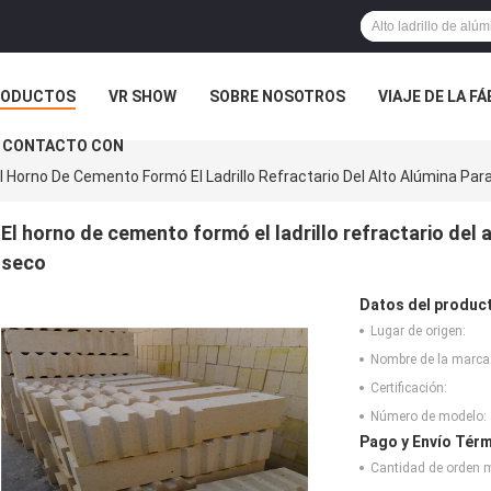
RODUCTOS
VR SHOW
SOBRE NOSOTROS
VIAJE DE LA F
 CONTACTO CON
l Horno De Cemento Formó El Ladrillo Refractario Del Alto Alúmina Pa
El horno de cemento formó el ladrillo refractario del
seco
Datos del produc
Lugar de origen:
Nombre de la marca
Certificación:
Número de modelo:
Pago y Envío Térm
Cantidad de orden 