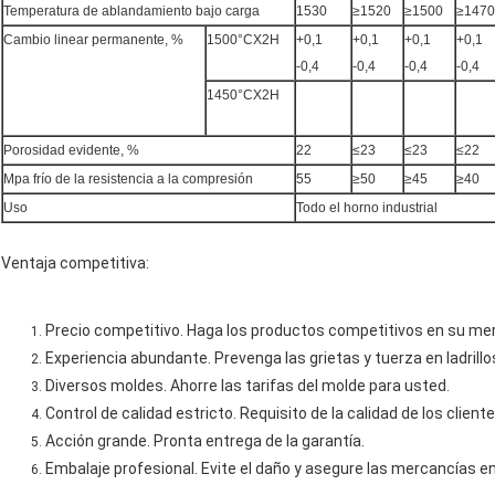
Temperatura de ablandamiento bajo carga
1530
≥1520
≥1500
≥1470
Cambio linear permanente, %
1500°CX2H
+0,1
+0,1
+0,1
+0,1
-0,4
-0,4
-0,4
-0,4
1450°CX2H
Porosidad evidente, %
22
≤23
≤23
≤22
Mpa frío de la resistencia a la compresión
55
≥50
≥45
≥40
Uso
Todo el horno industrial
Ventaja competitiva:
Precio competitivo. Haga los productos competitivos en su me
Experiencia abundante. Prevenga las grietas y tuerza en ladrillo
Diversos moldes. Ahorre las tarifas del molde para usted.
Control de calidad estricto. Requisito de la calidad de los cliente
Acción grande. Pronta entrega de la garantía.
Embalaje profesional. Evite el daño y asegure las mercancías en