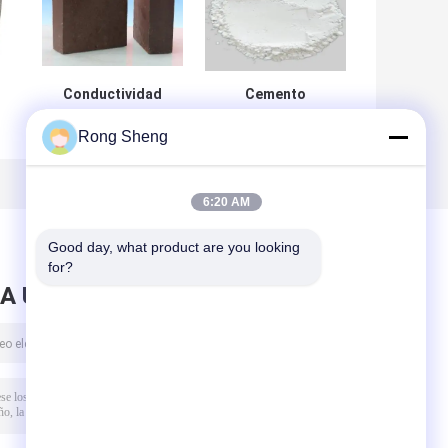
Conductividad
Cemento
termal refractaria
refractario HAC
Rong Sheng
na
da alta
para productos
go
temperatura de
refractarios
Clay Bricks
Rectangular With
6:20 AM
Low
Good day, what product are you looking 
for?
A UN MENSAJE