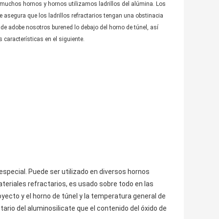
en muchos hornos y hornos utilizamos ladrillos del alúmina. Los
 se asegura que los ladrillos refractarios tengan una obstinacia
 de adobe nosotros burened lo debajo del horno de túnel, así
 características en el siguiente.
especial. Puede ser utilizado en diversos hornos
ateriales refractarios, es usado sobre todo en las
yecto y el horno de túnel y la temperatura general de
ario del aluminosilicate que el contenido del óxido de