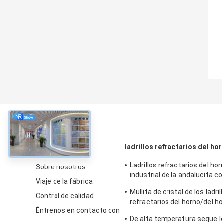
Sobre
ladrillos refractarios del ho
Ladrillos refractarios del ho
Sobre nosotros
industrial de la andalucita c
Viaje de la fábrica
guarnición/inspector
Mullita de cristal de los ladril
Control de calidad
refractarios del horno/del ho
Éntrenos en contacto con
bloques resistentes al fuego
De alta temperatura seque lo
silimanita