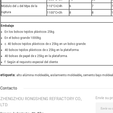
Módulo del ≥ del Mpa de la
110°C×24h
6
7
ruptura
1100°C×3h
8
8
Embalaje
En los bolsos tejidos plásticos 25kg.
En el bolso grande 1000kg.
c. 40 bolsos tejidos plásticos de x 25kg en un bolso grande.
40 bolsos tejidos plásticos de x 25kg en la plataforma.
40 bolsas de papel de x 25kg en la plataforma.
f. Según el requisito especial del cliente.
,
,
etiqueta:
alto alúmina moldeable
aislamiento moldeable
cemento bajo moldea
Contacto
Envíe su p
ZHENGZHOU RONGSHENG REFRACTORY CO.,
LTD.