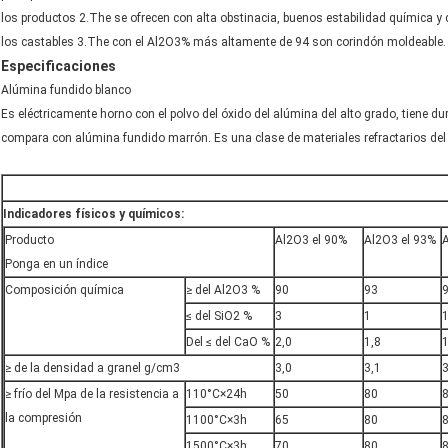
los productos 2.The se ofrecen con alta obstinacia, buenos estabilidad química y d
los castables 3.The con el Al2O3% más altamente de 94 son corindón moldeable.
Especificaciones
Alúmina fundido blanco
Es eléctricamente horno con el polvo del óxido del alúmina del alto grado, tiene
compara con alúmina fundido marrón. Es una clase de materiales refractarios del 
Indicadores físicos y químicos:
Producto
Al2O3 el 90%
Al2O3 el 93%
A
Ponga en un índice
Composición química
≥ del Al2O3 %
90
93
≤ del SiO2 %
3
1
Del ≤ del CaO %
2,0
1,8
1
≥ de la densidad a granel g/cm3
3,0
3,1
3
≥ frío del Mpa de la resistencia a
110°C×24h
50
80
la compresión
1100°C×3h
65
80
1500°C×3h
70
80