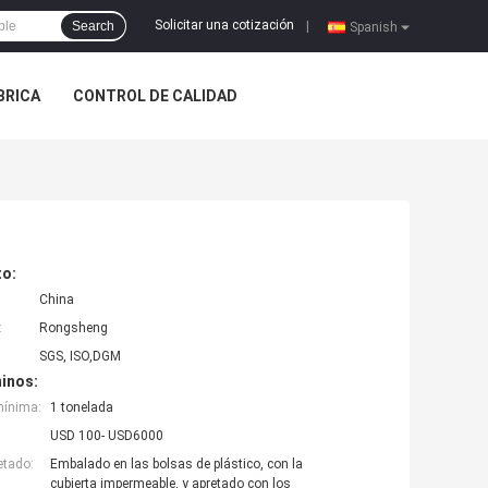
Solicitar una cotización
Search
|
Spanish
ÁBRICA
CONTROL DE CALIDAD
to:
China
:
Rongsheng
SGS, ISO,DGM
inos:
mínima:
1 tonelada
USD 100- USD6000
etado:
Embalado en las bolsas de plástico, con la
cubierta impermeable, y apretado con los