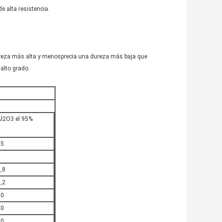
e alta resistencia.
 dureza más alta y menosprecia una dureza más baja que
alto grado.
l2O3 el 95%
95
1
,8
,2
80
80
80