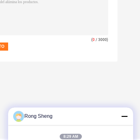
(
0
/ 3000)
Rong Sheng
8:29 AM