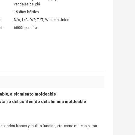
vendajes del plá
15 días hábiles
o:
D/A, L/C, D/P, T/T, Western Union
nte:
6000t por año
able
aislamiento moldeable
,
,
actario del contenido del alúmina moldeable
 corindón blanco y mullita fundida, etc. como materia prima