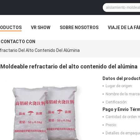
RODUCTOS
VR SHOW
SOBRE NOSOTROS
VIAJE DE LA F
 CONTACTO CON
ractario Del Alto Contenido Del Alúmina
Moldeable refractario del alto contenido del alúmina
Datos del produc
Lugar de origen:
Nombre de la marca
Certificación:
Pago y Envío Térm
Cantidad de orden 
Precio:
Detalles de empaqu