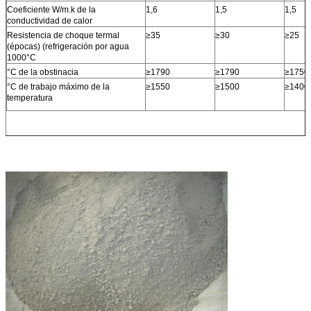
Coeficiente W/m.k de la
1,6
1,5
1,5
conductividad de calor
Resistencia de choque termal
≥35
≥30
≥25
(épocas) (refrigeración por agua
1000°C
°C de la obstinacia
≥1790
≥1790
≥1750
°C de trabajo máximo de la
≥1550
≥1500
≥1400
temperatura