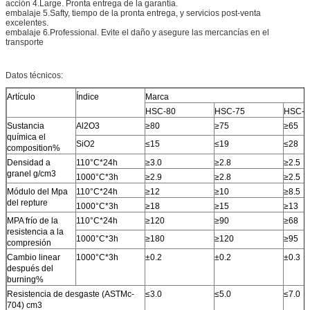
acción 4.Large. Pronta entrega de la garantía.
embalaje 5.Safty, tiempo de la pronta entrega, y servicios post-venta
excelentes.
embalaje 6.Professional. Evite el daño y asegure las mercancías en el
transporte
Datos técnicos:
Artículo
Índice
Marca
HSC-80
HSC-75
HSC-6
Sustancia
Al2O3
≥80
≥75
≥65
química el
SiO2
≤15
≤19
≤28
composition%
Densidad a
110°C*24h
≥3.0
≥2.8
≥2.5
granel g/cm3
1000°C*3h
≥2.9
≥2.8
≥2.5
Módulo del Mpa
110°C*24h
≥12
≥10
≥8.5
del repture
1000°C*3h
≥18
≥15
≥13
MPA frío de la
110°C*24h
≥120
≥90
≥68
resistencia a la
1000°C*3h
≥180
≥120
≥95
compresión
Cambio linear
1000°C*3h
±0.2
±0.2
±0.3
después del
burning%
Resistencia de desgaste (ASTMc-
≤3.0
≤5.0
≤7.0
704) cm3