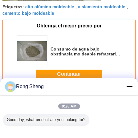
alto alúmina moldeable
aislamiento moldeable
Etiquetas:
,
,
cemento bajo moldeable
Obtenga el mejor precio por
Consumo de agua bajo
obstinacia moldeable refractaria
baja de alta resistencia del
cemento el CaO2.5% de la alta
Continuar
Rong Sheng
Moldeable refractario
Más
9:28 AM
Good day, what product are you looking for?
ste -
Moldeable
Moldeable
Cementos
Molde
eable
refractario ligero
refractario de la
refractarios sin
refracta
ctario
resistencia de
forma a altas
prueba de